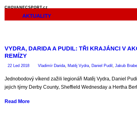
CHOVANECSPORT.cz
AKTUALITY
VYDRA, DARIDA A PUDIL: TŘI KRAJÁNCI V AK
REMÍZY
22 Led 2018
Vladimír Darida
,
Matěj Vydra
,
Daniel Pudil
,
Jakub Brab
Jednobodový víkend zažili legionáři Matěj Vydra, Daniel Pudil
jejich týmy Derby County, Sheffield Wednesday a Hertha Berlí
Read More