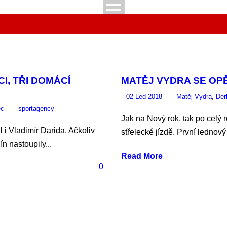
CI, TŘI DOMÁCÍ
MATĚJ VYDRA SE OPĚ
02 Led 2018
Matěj Vydra
,
Der
ec
sportagency
Jak na Nový rok, tak po celý 
 i Vladimír Darida. Ačkoliv
střelecké jízdě. První lednový
n nastoupily...
Read More
0