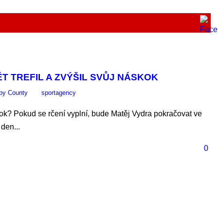
T TREFIL A ZVÝŠIL SVŮJ NÁSKOK
by County
sportagency
rok? Pokud se rčení vyplní, bude Matěj Vydra pokračovat ve
 den...
0