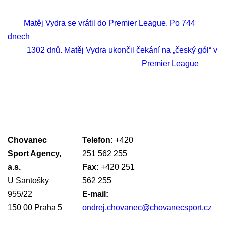
Matěj Vydra se vrátil do Premier League. Po 744
dnech
1302 dnů. Matěj Vydra ukončil čekání na „český gól“ v
Premier League
Chovanec
Telefon:
+420
Sport Agency,
251 562 255
a.s.
Fax:
+420 251
U Santošky
562 255
955/22
E-mail:
150 00 Praha 5
ondrej.chovanec@chovanecsport.cz