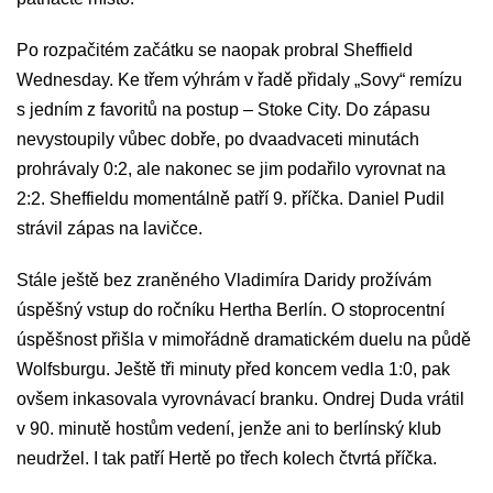
Po rozpačitém začátku se naopak probral Sheffield
Wednesday. Ke třem výhrám v řadě přidaly „Sovy“ remízu
s jedním z favoritů na postup – Stoke City. Do zápasu
nevystoupily vůbec dobře, po dvaadvaceti minutách
prohrávaly 0:2, ale nakonec se jim podařilo vyrovnat na
2:2. Sheffieldu momentálně patří 9. příčka. Daniel Pudil
strávil zápas na lavičce.
Stále ještě bez zraněného Vladimíra Daridy prožívám
úspěšný vstup do ročníku Hertha Berlín. O stoprocentní
úspěšnost přišla v mimořádně dramatickém duelu na půdě
Wolfsburgu. Ještě tři minuty před koncem vedla 1:0, pak
ovšem inkasovala vyrovnávací branku. Ondrej Duda vrátil
v 90. minutě hostům vedení, jenže ani to berlínský klub
neudržel. I tak patří Hertě po třech kolech čtvrtá příčka.