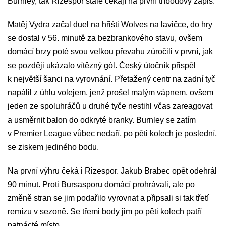
Burnley, tak Rizespor stále čekají na první tříbodový zápis.
Matěj Vydra začal duel na hřišti Wolves na lavičce, do hry
se dostal v 56. minutě za bezbrankového stavu, ovšem
domácí brzy poté svou velkou převahu zúročili v první, jak
se později ukázalo vítězný gól. Český útočník přispěl
k největší šanci na vyrovnání. Přetažený centr na zadní tyč
napálil z úhlu volejem, jenž prošel malým vápnem, ovšem
jeden ze spoluhráčů u druhé tyče nestihl včas zareagovat
a usměrnit balon do odkryté branky. Burnley se zatím
v Premier League vůbec nedaří, po pěti kolech je poslední,
se ziskem jediného bodu.
Na první výhru čeká i Rizespor. Jakub Brabec opět odehrál
90 minut. Proti Bursasporu domácí prohrávali, ale po
změně stran se jim podařilo vyrovnat a připsali si tak třetí
remízu v sezoně. Se třemi body jim po pěti kolech patří
patnácté místo.