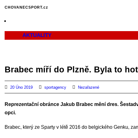
CHOVANECSPORT.cz
AKTUALITY
Brabec míří do Plzně. Byla to ho
20 Úno 2019
sportagency
Nezařazené
Reprezentační obránce Jakub Brabec mění dres. Šestadvac
opci.
Brabec, který ze Sparty v létě 2016 do belgického Genku, zam