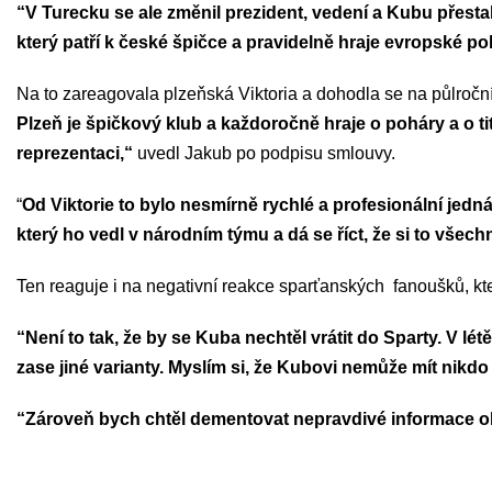
“V Turecku se ale změnil prezident, vedení a Kubu přestali
který patří k české špičce a pravidelně hraje evropské po
Na to zareagovala plzeňská Viktoria a dohodla se na půlroční
Plzeň je špičkový klub a každoročně hraje o poháry a o ti
reprezentaci,“
uvedl Jakub po podpisu smlouvy.
“
Od Viktorie to bylo nesmírně rychlé a profesionální jedn
který ho vedl v národním týmu a dá se říct, že si to všec
Ten reaguje i na negativní reakce sparťanských fanoušků, kte
“Není to tak, že by se Kuba nechtěl vrátit do Sparty. V lé
zase jiné varianty. Myslím si, že Kubovi nemůže mít nikdo 
“Zároveň bych chtěl dementovat nepravdivé informace ohl