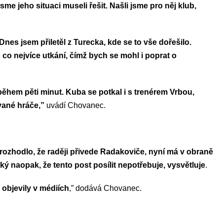
sme jeho situaci museli řešit. Našli jsme pro něj klub,
 Dnes jsem přiletěl z Turecka, kde se to vše dořešilo.
 co nejvíce utkání, čímž bych se mohl i poprat o
během pěti minut. Kuba se potkal i s trenérem Vrbou,
vané hráče,”
uvádí Chovanec.
í rozhodlo, že raději přivede Radakoviče, nyní má v obraně
ký naopak, že tento post posílit nepotřebuje, vysvětluje
.
objevily v médiích
,” dodává Chovanec.