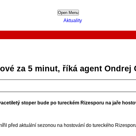
Open Menu
Aktuality
tové za 5 minut, říká agent Ondre
etiletý stoper bude po tureckém Rizesporu na jaře hostova
ířil před aktuální sezonou na hostování do tureckého Rizesporu