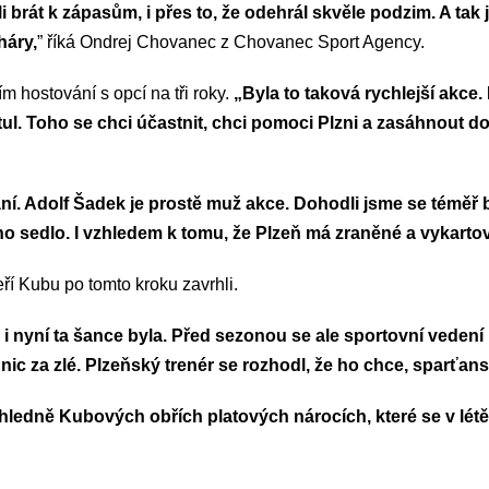
 brát k zápasům, i přes to, že odehrál skvěle podzim. A tak j
háry,
” říká Ondrej Chovanec z Chovanec Sport Agency.
m hostování s opcí na tři roky.
„Byla to taková rychlejší akce.
tul. Toho se chci účastnit, chci pomoci Plzni a zasáhnout do
ání. Adolf Šadek je prostě muž akce. Dohodli jsme se téměř 
hno sedlo. I vzhledem k tomu, že Plzeň má zraněné a vykarto
ří Kubu po tomto kroku zavrhli.
tě i nyní ta šance byla. Před sezonou se ale sportovní veden
nic za zlé. Plzeňský trenér se rozhodl, že ho chce, sparťans
edně Kubových obřích platových nárocích, které se v létě 