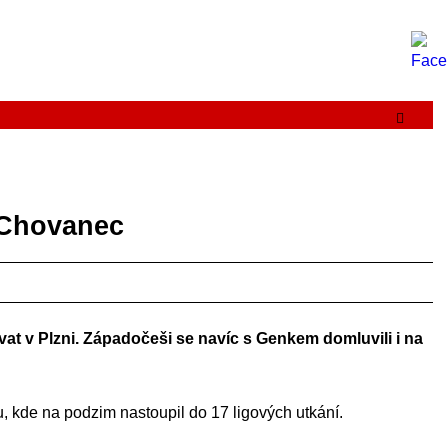
j Chovanec
t v Plzni. Západočeši se navíc s Genkem domluvili i na
, kde na podzim nastoupil do 17 ligových utkání.